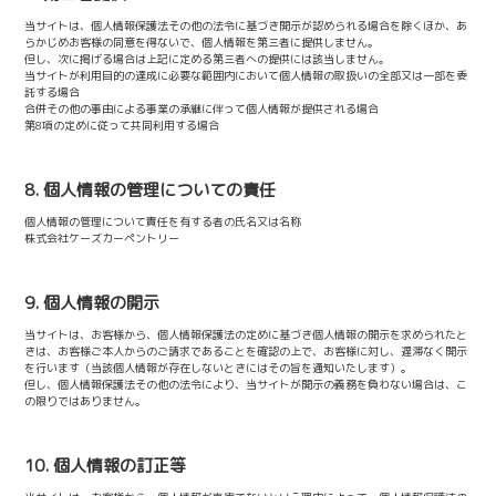
当サイトは、個人情報保護法その他の法令に基づき開示が認められる場合を除くほか、あ
らかじめお客様の同意を得ないで、個人情報を第三者に提供しません。
但し、次に掲げる場合は上記に定める第三者への提供には該当しません。
当サイトが利用目的の達成に必要な範囲内において個人情報の取扱いの全部又は一部を委
託する場合
合併その他の事由による事業の承継に伴って個人情報が提供される場合
第8項の定めに従って共同利用する場合
8. 個人情報の管理についての責任
個人情報の管理について責任を有する者の氏名又は名称
株式会社ケーズカーペントリー
9. 個人情報の開示
当サイトは、お客様から、個人情報保護法の定めに基づき個人情報の開示を求められたと
きは、お客様ご本人からのご請求であることを確認の上で、お客様に対し、遅滞なく開示
を行います（当該個人情報が存在しないときにはその旨を通知いたします）。
但し、個人情報保護法その他の法令により、当サイトが開示の義務を負わない場合は、こ
の限りではありません。
10. 個人情報の訂正等