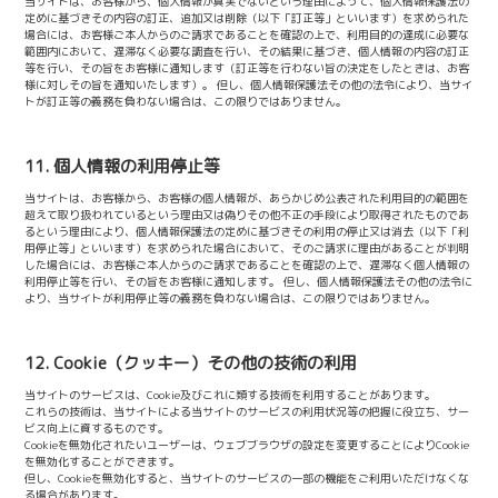
当サイトは、お客様から、個人情報が真実でないという理由によって、個人情報保護法の
定めに基づきその内容の訂正、追加又は削除（以下「訂正等」といいます）を求められた
場合には、お客様ご本人からのご請求であることを確認の上で、利用目的の達成に必要な
範囲内において、遅滞なく必要な調査を行い、その結果に基づき、個人情報の内容の訂正
等を行い、その旨をお客様に通知します（訂正等を行わない旨の決定をしたときは、お客
様に対しその旨を通知いたします）。 但し、個人情報保護法その他の法令により、当サイ
トが訂正等の義務を負わない場合は、この限りではありません。
11. 個人情報の利用停止等
当サイトは、お客様から、お客様の個人情報が、あらかじめ公表された利用目的の範囲を
超えて取り扱われているという理由又は偽りその他不正の手段により取得されたものであ
るという理由により、個人情報保護法の定めに基づきその利用の停止又は消去（以下「利
用停止等」といいます）を求められた場合において、そのご請求に理由があることが判明
した場合には、お客様ご本人からのご請求であることを確認の上で、遅滞なく個人情報の
利用停止等を行い、その旨をお客様に通知します。 但し、個人情報保護法その他の法令に
より、当サイトが利用停止等の義務を負わない場合は、この限りではありません。
12. Cookie（クッキー）その他の技術の利用
当サイトのサービスは、Cookie及びこれに類する技術を利用することがあります。
これらの技術は、当サイトによる当サイトのサービスの利用状況等の把握に役立ち、サー
ビス向上に資するものです。
Cookieを無効化されたいユーザーは、ウェブブラウザの設定を変更することによりCookie
を無効化することができます。
但し、Cookieを無効化すると、当サイトのサービスの一部の機能をご利用いただけなくな
る場合があります。