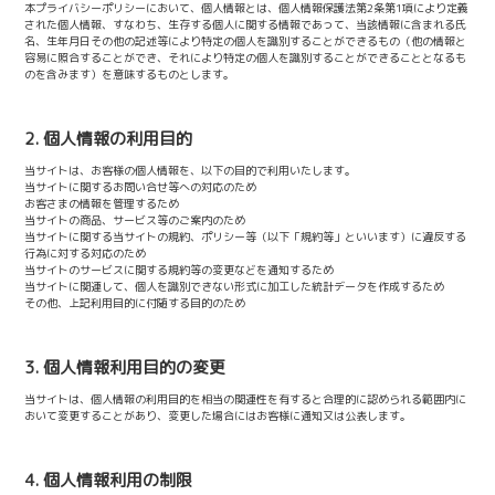
本プライバシーポリシーにおいて、個人情報とは、個人情報保護法第2条第1項により定義
された個人情報、すなわち、生存する個人に関する情報であって、当該情報に含まれる氏
名、生年月日その他の記述等により特定の個人を識別することができるもの（他の情報と
容易に照合することができ、それにより特定の個人を識別することができることとなるも
のを含みます）を意味するものとします。
2. 個人情報の利用目的
当サイトは、お客様の個人情報を、以下の目的で利用いたします。
当サイトに関するお問い合せ等への対応のため
お客さまの情報を管理するため
当サイトの商品、サービス等のご案内のため
当サイトに関する当サイトの規約、ポリシー等（以下「規約等」といいます）に違反する
行為に対する対応のため
当サイトのサービスに関する規約等の変更などを通知するため
当サイトに関連して、個人を識別できない形式に加工した統計データを作成するため
その他、上記利用目的に付随する目的のため
3. 個人情報利用目的の変更
当サイトは、個人情報の利用目的を相当の関連性を有すると合理的に認められる範囲内に
おいて変更することがあり、変更した場合にはお客様に通知又は公表します。
4. 個人情報利用の制限