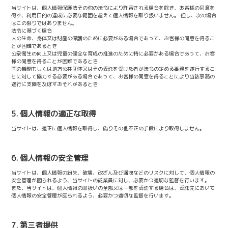
当サイトは、個人情報保護法その他の法令により許容される場合を除き、お客様の同意を
得ず、利用目的の達成に必要な範囲を超えて個人情報を取り扱いません。 但し、次の場合
はこの限りではありません。
法令に基づく場合
人の生命、身体又は財産の保護のために必要がある場合であって、お客様の同意を得るこ
とが困難であるとき
公衆衛生の向上又は児童の健全な育成の推進のために特に必要がある場合であって、お客
様の同意を得ることが困難であるとき
国の機関もしくは地方公共団体又はその委託を受けた者が法令の定める事務を遂行するこ
とに対して協力する必要がある場合であって、お客様の同意を得ることにより当該事務の
遂行に支障を及ぼすおそれがあるとき
5. 個人情報の適正な取得
当サイトは、適正に個人情報を取得し、偽りその他不正の手段により取得しません。
6. 個人情報の安全管理
当サイトは、個人情報の紛失、破壊、改ざん及び漏洩などのリスクに対して、個人情報の
安全管理が図られるよう、当サイトの従業員に対し、必要かつ適切な監督を行います。
また、当サイトは、個人情報の取扱いの全部又は一部を委託する場合は、委託先において
個人情報の安全管理が図られるよう、必要かつ適切な監督を行います。
7. 第三者提供